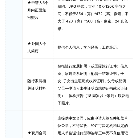
★申请人6个
缺陷。JPG 格式，大小 40K-120k 字节之
月内正面免
间，不低于354（宽）*472（高）像素，不
冠照片
大于 420（宽）*560（高）像素、24 真色
彩。
★外国人个
提供个人信息，学习经历，工作经历。
人简历
包括随行家属护照（或国际旅行证件）信息
页、家属关系证明（配偶—结婚证书，子
随行家属相
女-子女出生证明或收养证明，父母或配偶
关证明材料
父母—申请人出生证明或结婚证书或公证证
明）、体检报告（18 周岁以上家属）以及电
子照片。
应提供中文合同，应由申请人签名并加盖单
位公章，不得涂改。经许可决定机构认定的
★聘用合同
用人单位诚信典型和连续三年无不良信用记