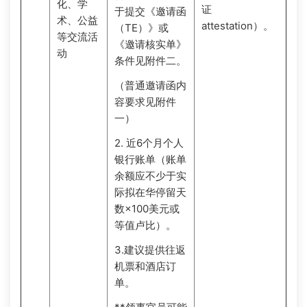
化、学
证
于提交《邀请函
术、公益
attestation）。
（TE）》或
等交流活
《邀请核实单》
动
条件见附件二。
（普通邀请函内
容要求见附件
一）
2. 近6个月个人
银行账单（账单
余额应不少于实
际拟在华停留天
数×100美元或
等值卢比）。
3.建议提供往返
机票和酒店订
单。