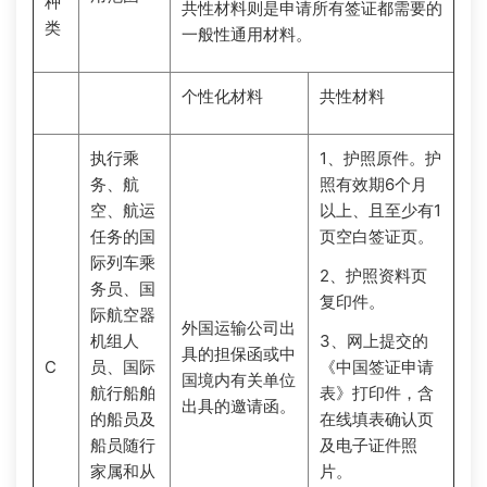
种
共性材料则是申请所有签证都需要的
类
一般性通用材料。
个性化材料
共性材料
执行乘
1、护照原件。护
务、航
照有效期6个月
空、航运
以上、且至少有1
任务的国
页空白签证页。
际列车乘
2、护照资料页
务员、国
复印件。
际航空器
外国运输公司出
机组人
3、网上提交的
具的担保函或中
C
员、国际
《中国签证申请
国境内有关单位
航行船舶
表》打印件，含
出具的邀请函。
的船员及
在线填表确认页
船员随行
及电子证件照
家属和从
片。