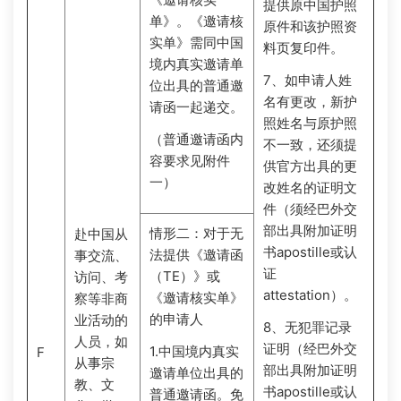
提供原中国护照
单》。《邀请核
原件和该护照资
实单》需同中国
料页复印件。
境内真实邀请单
7、如申请人姓
位出具的普通邀
名有更改，新护
请函一起递交。
照姓名与原护照
（普通邀请函内
不一致，还须提
容要求见附件
供官方出具的更
一）
改姓名的证明文
件（须经巴外交
部出具附加证明
情形二：对于无
赴中国从
书apostille或认
法提供《邀请函
事交流、
证
（TE）》或
访问、考
attestation）。
《邀请核实单》
察等非商
的申请人
业活动的
8、无犯罪记录
人员，如
证明（经巴外交
1.中国境内真实
F
从事宗
部出具附加证明
邀请单位出具的
教、文
书apostille或认
普通邀请函。免