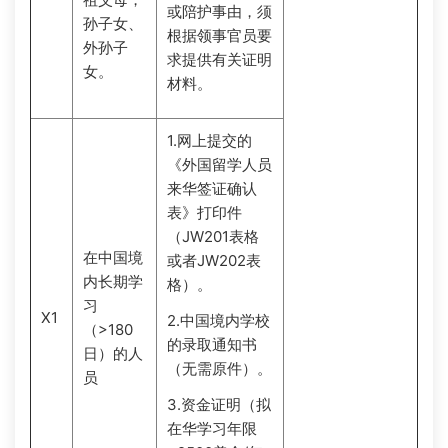
或陪护事由，须
孙子女、
根据领事官员要
外孙子
求提供有关证明
女。
材料。
1.网上提交的
《外国留学人员
来华签证确认
表》打印件
（JW201表格
在中国境
或者JW202表
内长期学
格）。
习
X1
2.中国境内学校
（>180
的录取通知书
日）的人
（无需原件）。
员
3.资金证明（拟
在华学习年限