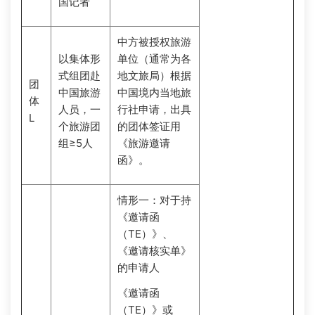
国记者
中方被授权旅游
以集体形
单位（通常为各
式组团赴
地文旅局）根据
团
中国旅游
中国境内当地旅
体
人员，一
行社申请，出具
L
个旅游团
的团体签证用
组≥5人
《旅游邀请
函》。
情形一：对于持
《邀请函
（TE）》、
《邀请核实单》
的申请人
《邀请函
（TE）》或