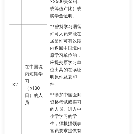
×2500美金/年
或等值卢比）或
奖学金证明。
**曾持学习居留
许可人员未能在
居留许可有效期
内返回中国境内
原学习单位的，
应提交原学习单
在中国境
位出具的在读证
内短期学
明原件及复印
习
件。
X2
（≤180
**参加中国医师
日）的人
资格考试或实习
员
的人员、进入中
小学学习的学
生，须根据领事
官员要求提供有