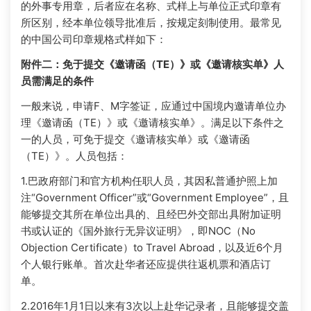
的外事专用章，后者应在名称、式样上与单位正式印章有
所区别，经本单位领导批准后，按规定刻制使用。最常见
的中国公司印章规格式样如下：
附件二：免于提交《邀请函（TE）》或《邀请核实单》人
员需满足的条件
一般来说，申请F、M字签证，应通过中国境内邀请单位办
理《邀请函（TE）》或《邀请核实单》。满足以下条件之
一的人员，可免于提交《邀请核实单》或《邀请函
（TE）》。人员包括：
1.巴政府部门和官方机构任职人员，其因私普通护照上加
注“Government Officer”或“Government Employee”，且
能够提交其所在单位出具的、且经巴外交部出具附加证明
书或认证的《国外旅行无异议证明》，即NOC（No
Objection Certificate）to Travel Abroad，以及近6个月
个人银行账单。首次赴华者还应提供往返机票和酒店订
单。
2.2016年1月1日以来有3次以上赴华记录者，且能够提交盖