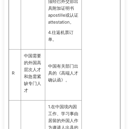
须经巴外交部出
具附加证明书
apostille或认证
attestation。
4.往返机票订
单。
中国需要
的外国高
中国有关部门出
层次人才
R
具的《高端人才
和急需紧
确认函》。
缺专门人
才
1.在中国境内因
工作、学习事由
居留的外国人作
为邀请人出具的