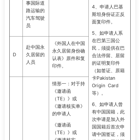
事国际道
4、申请人巴基
路运输的
斯坦身份证正反
汽车驾驶
面复印件。
员
5、如申请人系
在巴第三国公
《外国人在中国
赴中国永
民，须提供在巴
永久居留身份确
D
久居留的
合法停留、居留
认表》原件和复
人员
的证明复印件
印件。
（如签证、原籍
卡Pakistan
情形一：对于持
Origin Card
《邀请函
等）。
（TE）》或
6、如申请人曾
《邀请核实单》
有中国国籍，此
的申请人
次申请是加入外
《邀请函
国国籍后首次申
（TE）》或
请中国签证，须
《邀请核实